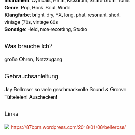
Instrument
: Cymbals, Hihat, Kickdrum, Snare Drum, Toms
Genre
: Pop, Rock, Soul, World
Klangfarbe
: bright, dry, FX, long, phat, resonant, short,
vintage (70s, vintage 60s
Sonstige
: Held, nice-recording, Studio
Was brauche ich?
große Ohren, Netzzugang
Gebrauchsanleitung
Jay Bellrose: so viele geschmackvolle Sound & Groove
Tüfteleien! Auschecken!
Links
https://87bpm.wordpress.com/2018/01/08/bellerose/