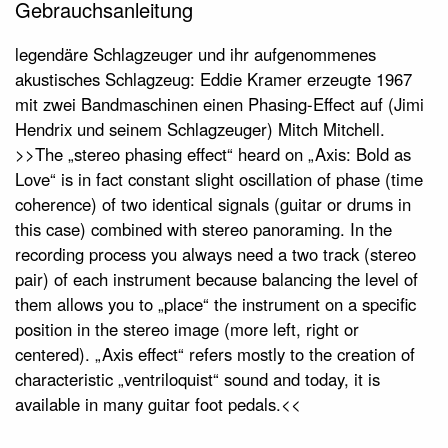
Gebrauchsanleitung
legendäre Schlagzeuger und ihr aufgenommenes
akustisches Schlagzeug: Eddie Kramer erzeugte 1967
mit zwei Bandmaschinen einen Phasing-Effect auf (Jimi
Hendrix und seinem Schlagzeuger) Mitch Mitchell.
>>The „stereo phasing effect“ heard on „Axis: Bold as
Love“ is in fact constant slight oscillation of phase (time
coherence) of two identical signals (guitar or drums in
this case) combined with stereo panoraming. In the
recording process you always need a two track (stereo
pair) of each instrument because balancing the level of
them allows you to „place“ the instrument on a specific
position in the stereo image (more left, right or
centered). „Axis effect“ refers mostly to the creation of
characteristic „ventriloquist“ sound and today, it is
available in many guitar foot pedals.<<