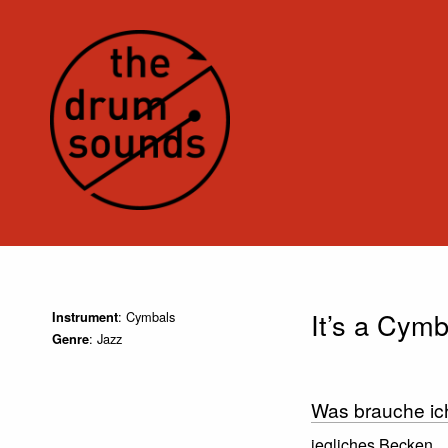
It’s a Cymb
: Cymbals
Instrument
: Jazz
Genre
Was brauche ic
jegliches Becken