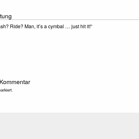
tung
sh? Ride? Man, it’s a cymbal … just hit it!”
 Kommentar
rkiert.