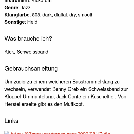
Instrument
: Kickdrum
Genre
: Jazz
Klangfarbe
: 808, dark, digital, dry, smooth
Sonstige
: Held
Was brauche ich?
Kick, Schweissband
Gebrauchsanleitung
Um zügig zu einem weicheren Basstrommelklang zu
wechseln, verwendet Benny Greb ein Schweissband zur
Klöppel-Ummantelung, Jack Conte ein Kuscheltier. Von
Herstellerseite gibt es den Muffkopf.
Links
https://87bpm.wordpress.com/2009/08/17/die-