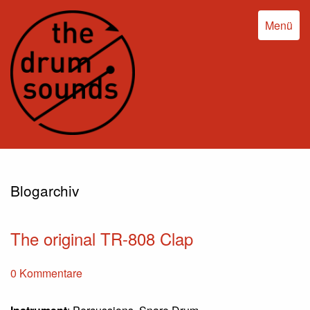
Menü
Blogarchiv
The original TR-808 Clap
0 Kommentare