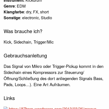
Instrument
: Kickdrum
Genre
: EDM
Klangfarbe
: dry, FX, short
Sonstige
: electronic, Studio
Was brauche ich?
Kick, Sidechain, Trigger/Mic
Gebrauchsanleitung
Das Signal von Mikro oder Trigger-Pickup kommt in den
Sidechain eines Kompressors zur Steuerung/
Öffnung/Schließung des dort anliegenden Signals Bass,
Pads, Loops…). Eine Art Aufräumen.
Links
https://87bpm.wordpress.com/2013/03/26/groove-