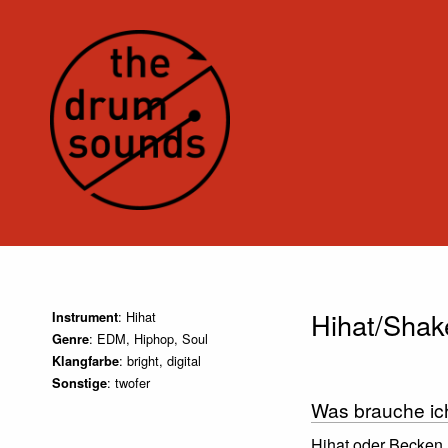
Hihat/Shak
: Hihat
Instrument
: EDM, Hiphop, Soul
Genre
: bright, digital
Klangfarbe
: twofer
Sonstige
Was brauche ic
Hihat oder Becken