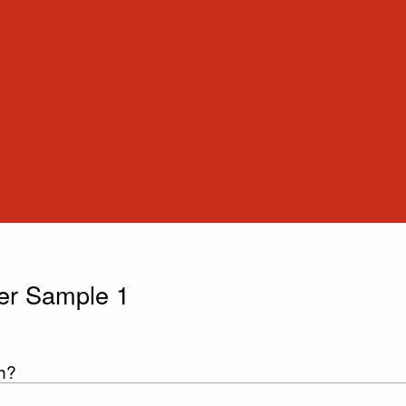
er Sample 1
h?