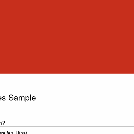
les Sample
h?
eifen, Hihat