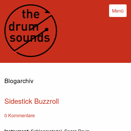
Menü
Blogarchiv
Sidestick Buzzroll
0 Kommentare