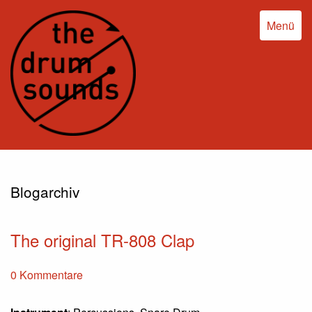
Menü
Blogarchiv
The original TR-808 Clap
0 Kommentare