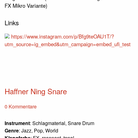
FX Mikro Variante)
Links
https://www.instagram.com/p/Bfg9teOAU1T/?
utm_source=ig_embed&utm_campaign=embed_ufi_test
Haffner Ning Snare
0 Kommentare
Instrument
: Schlagmaterial, Snare Drum
Genre
: Jazz, Pop, World
Klangfarbe
: FX, resonant, tonal