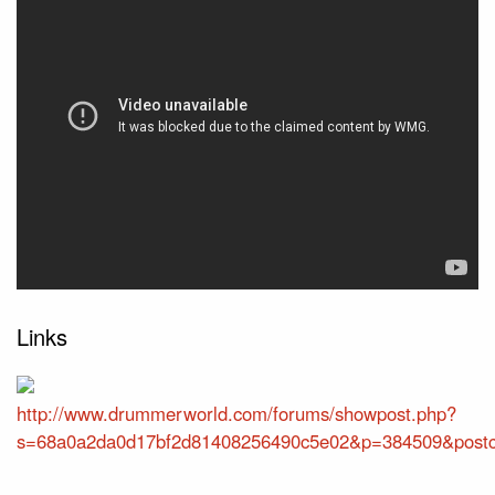
Links
http://www.drummerworld.com/forums/showpost.php?
s=68a0a2da0d17bf2d81408256490c5e02&p=384509&post