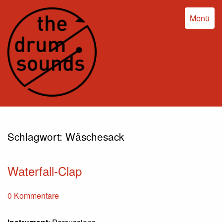
Menü
Schlagwort:
Wäschesack
Waterfall-Clap
0 Kommentare