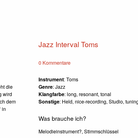
Jazz Interval Toms
0 Kommentare
Instrument
: Toms
Genre
: Jazz
ht die
Klangfarbe
: long, resonant, tonal
g wird
Sonstige
: Held, nice-recording, Studio, tunin
ach dem
 in
Was brauche ich?
Melodieinstrument?, Stimmschlüssel