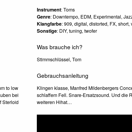
Instrument
: Toms
Genre
: Downtempo, EDM, Experimental, Jazz
Klangfarbe
: 909, digital, distorted, FX, short
Sonstige
: DIY, tuning, twofer
Was brauche ich?
Stimmschlüssel, Tom
Gebrauchsanleitung
um to low
Klingen klasse, Manfred Mildenbergers Conce
auben bei
schlaffem Fell. Snare-Ersatzsound. Und die 
 Sterloid
weiteren Hihat…