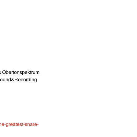
es Obertonspektrum
 Sound&Recording
he-greatest-snare-