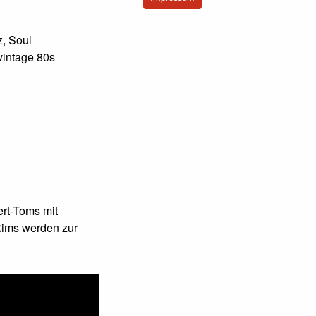
, Soul
, vintage 80s
rt-Toms mit
Rims werden zur