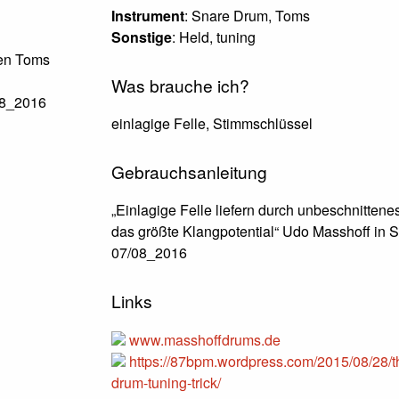
Instrument
: Snare Drum, Toms
Sonstige
: Held, tuning
ßen Toms
Was brauche ich?
08_2016
einlagige Felle, Stimmschlüssel
Gebrauchsanleitung
„Einlagige Felle liefern durch unbeschnitten
das größte Klangpotential“ Udo Masshoff in
07/08_2016
Links
www.masshoffdrums.de
https://87bpm.wordpress.com/2015/08/28/t
drum-tuning-trick/