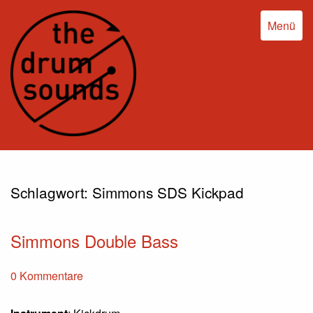
Menü
Schlagwort:
Simmons SDS Kickpad
Simmons Double Bass
0 Kommentare