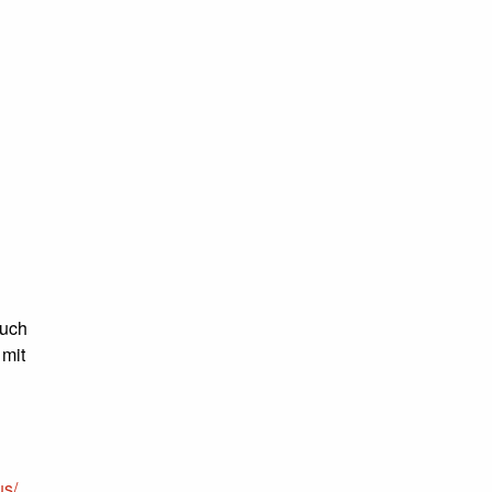
auch
 mit
us/