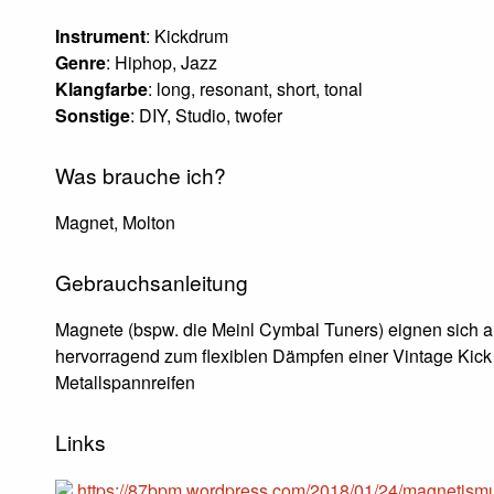
Instrument
: Kickdrum
Genre
: Hiphop, Jazz
Klangfarbe
: long, resonant, short, tonal
Sonstige
: DIY, Studio, twofer
Was brauche ich?
Magnet, Molton
Gebrauchsanleitung
Magnete (bspw. die Meinl Cymbal Tuners) eignen sich 
hervorragend zum flexiblen Dämpfen einer Vintage Kick
Metallspannreifen
Links
https://87bpm.wordpress.com/2018/01/24/magnetism