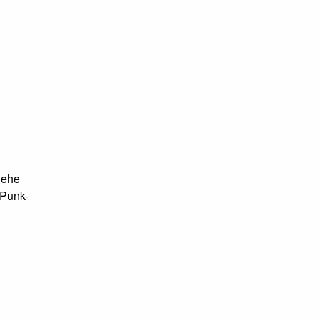
iehe
 Punk-