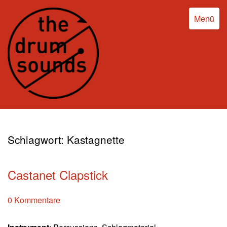
Menü
Schlagwort:
Kastagnette
Castanet Clapstick
0 Kommentare