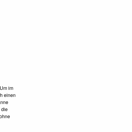
 Um im
ch einen
anne
 die
 ohne