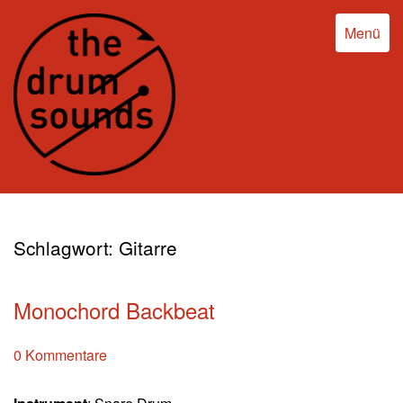
Menü
Schlagwort:
Gitarre
Monochord Backbeat
0 Kommentare