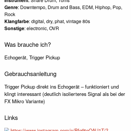
Instrument
: Snare Drum, Toms
Genre
: Downtempo, Drum and Bass, EDM, Hiphop, Pop,
Rock
Klangfarbe
: digital, dry, phat, vintage 80s
Sonstige
: electronic, OVR
Was brauche ich?
Echogerät, Trigger Pickup
Gebrauchsanleitung
Trigger Pickup direkt ins Echogerät – funktioniert und
klingt interessant (deutlich isolierteres Signal als bei der
FX Mikro Variante)
Links
https://www.instagram.com/p/Bfg9teOAU1T/?