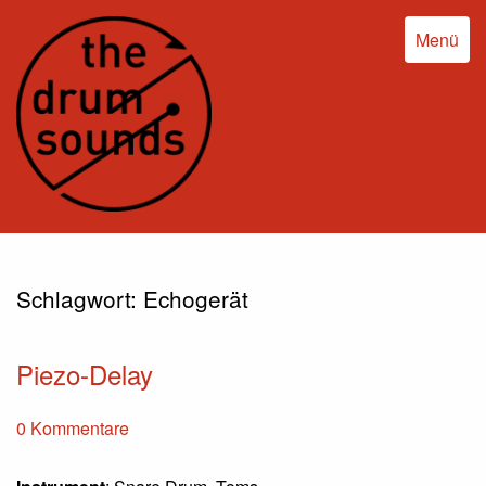
Menü
Schlagwort:
Echogerät
Piezo-Delay
0 Kommentare