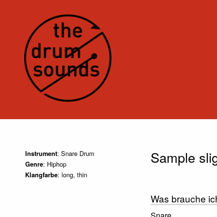
Sample slig
: Snare Drum
Instrument
: Hiphop
Genre
: long, thin
Klangfarbe
Was brauche ic
Snare