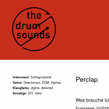
Perclap
: Schlagmaterial
Instrument
: Downtempo, EDM, Hiphop
Genre
: digital, distorted
Klangfarbe
: DIY, Held
Sonstige
Was brauche ic
Fussrassel, VicFir