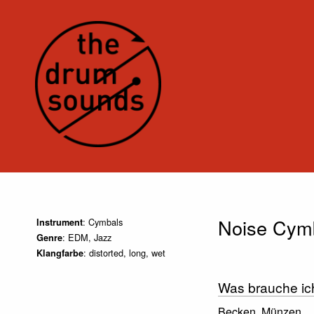
Noise Cym
: Cymbals
Instrument
: EDM, Jazz
Genre
: distorted, long, wet
Klangfarbe
Was brauche ic
Becken, Münzen