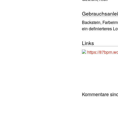
Gebrauchsanlei
Backstein, Farbeime
ein definierteres L
Links
https://87bpm.w
Kommentare sind