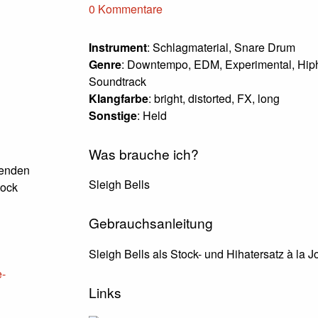
0 Kommentare
Instrument
: Schlagmaterial, Snare Drum
Genre
: Downtempo, EDM, Experimental, Hip
Soundtrack
Klangfarbe
: bright, distorted, FX, long
Sonstige
: Held
Was brauche ich?
genden
Sleigh Bells
tock
Gebrauchsanleitung
Sleigh Bells als Stock- und Hihatersatz à la J
e-
Links