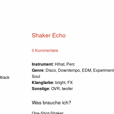
Shaker Echo
0 Kommentare
Instrument
: Hihat, Perc
Genre
: Disco, Downtempo, EDM, Experimenta
Soul
dtrack
Klangfarbe
: bright, FX
Sonstige
: OVR, twofer
Was brauche ich?
One-Shot-Shaker