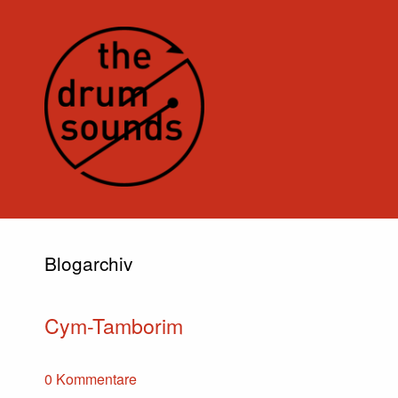
Blogarchiv
Cym-Tamborim
0 Kommentare