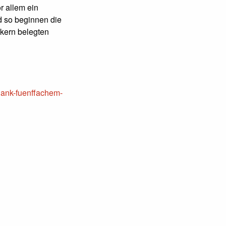
r allem ein
d so beginnen die
kern belegten
dank-fuenffachem-