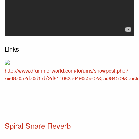
Links
http://www.drummerworld.com/forums/showpost.php?
s=68a0a2da0d17bf2d81408256490c5e02&p=384509&post
Spiral Snare Reverb