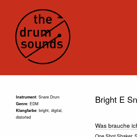
Bright E S
: Snare Drum
Instrument
: EDM
Genre
: bright, digital,
Klangfarbe
distorted
Was brauche ic
One Shot Shaker, 